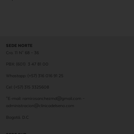
SEDE NORTE
Cra. 11 N° 68 – 36
PBX: (601) 3 47 81 00
Whastapp: (+57) 316 016 91 25
Cel:
(+57)
315 3325608
*E-mail: ramirosanchezmd@gmail.com –
administracion@clinicadelseno.com
Bogotá. D.C