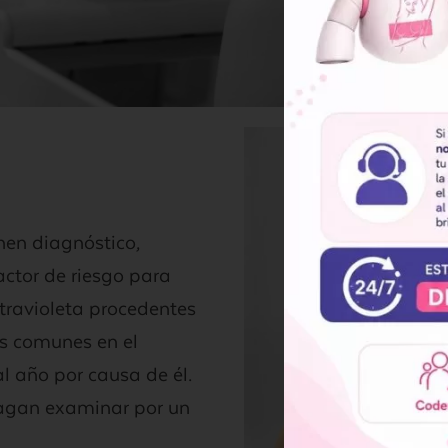
enen diagnóstico,
actor de riesgo para
ltravioleta procedentes
más comunes en el
l año por causa de él.
hagan examinar por un