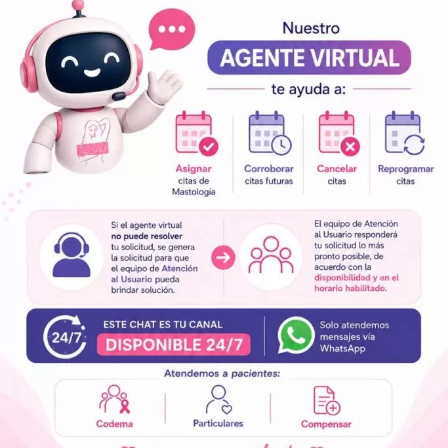
Estado Resultados Integral 2020 vs
2019
Estado Situación Financiera 2020 Vs
2019
Notas estados Financieros 2020 vs