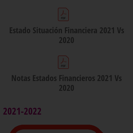
Estado Situación Financiera 2021 Vs
2020
Notas Estados Financieros 2021 Vs
2020
2021-2022