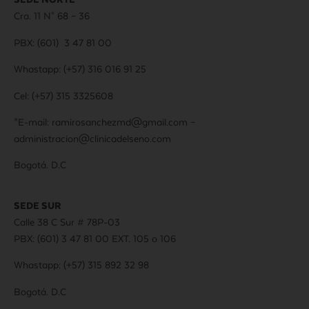
SEDE NORTE
Cra. 11 N° 68 – 36
PBX: (601) 3 47 81 00
Whastapp: (+57) 316 016 91 25
Cel:
(+57)
315 3325608
*E-mail: ramirosanchezmd@gmail.com –
administracion@clinicadelseno.com
Bogotá. D.C
SEDE SUR
Calle 38 C Sur # 78P-03
PBX: (601) 3 47 81 00 EXT. 105 o 106
Whastapp: (+57) 315 892 32 98
Bogotá. D.C