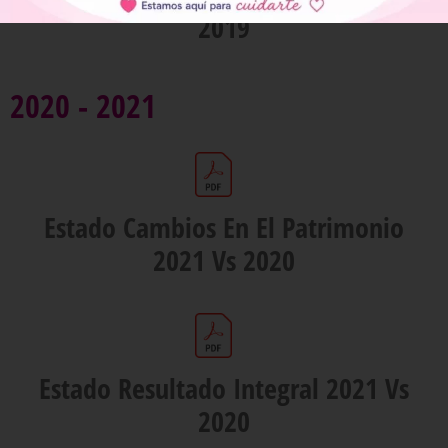
2019
2020 - 2021
Estado Cambios En El Patrimonio
2021 Vs 2020
Estado Resultado Integral 2021 Vs
2020