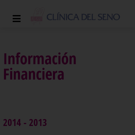
Información
Financiera
2014 - 2013