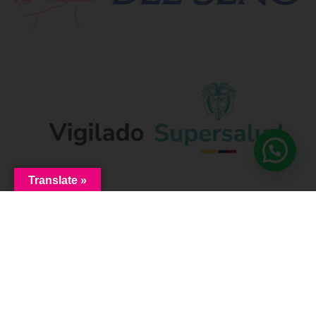
Translate »
Clínica del Seno
®
2021 ©
Todos los Derechos Reservados
Desarrollado por
Alianzared