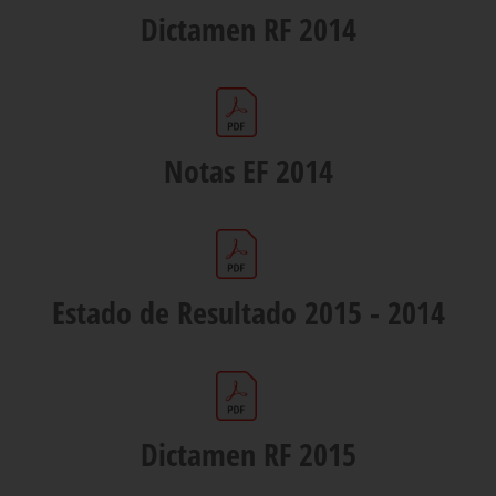
Dictamen RF 2014
Notas EF 2014
Estado de Resultado 2015 - 2014
Dictamen RF 2015