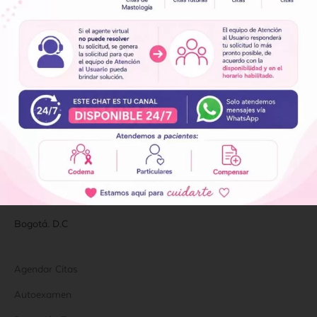
Cel:
(+57)
315 3325608
*E-mail: ramirosanchezmd@gmail.com –
administracion@clinicadelseno.com
Bogotá. D.C
SEDE SUR
Calle 38 C Sur # 78P-03
PBX: (601) 3 47 81 00 EXT. 105 o 106
Whastapp: (+57) 315 892 32 98
Bogotá. D.C
Agendar Citas
Autoexamen